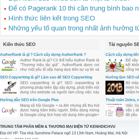
Để có Pagerank 10 thì cần trung bình bao n
Hình thức liên kết trong SEO
Những yếu tố quan trong nhất ảnh hưởng 
Kiến thức SEO
Tài nguyên S
AuthorRank là gì ? Cách xây dựng AuthorRank ?
Cách xây dựng liên
Author Rank là gì? Có thể hiểu Author Rank là
Để xây 
"Thương hiệu tác giả" . AuthorRank được coi
kếi khô
như một yếu tố xếp hạng dựa trên sự uy tín và
cống hi
ảnh hưởng của tác giả bài viết đối với cộng
web qua
SEO Copywriting là gì? Làm sao để SEO Copywriting
Hướng làm SEO n
đồng.
tốt?
SEO copywriting là gì? SEO copywriting là
Bộ máy 
phương pháp biên tập xây dựng, phát triển nội
mình hơ
dung cho website và người làm công việc này
nhằm hư
được coi là SEO Copywriter. Tuy nhiên việc
Hướng dẫn SEO trên Google Plus
Thuật toán Zebra, 
biên tập nội dung cho website cần khéo léo
Mạng xã hội Google + ra đời nhưng đã thu hút
Việc Go
trong việc bố trí từ khóa, mật độ từ khóa.
được hàng trăm triệu người. Điều đáng mừng
vằn ) đ
là Google cũng tích hợp nội dung trên google+
tất yếu
vào kết quả tìm kiếm. Là con cưng cửa Google
SES N
nên chắc chắn Google + sẽ được Google hỗ
Tribune
TRUNG TÂM PHẦN MỀM & THƯƠNG MẠI ĐIỆN TỬ KENHDICHVU
trợ đầy đủ và ưu ái đối với công việc làm SEO
định h
Địa chỉ VP: Tòa nhà Sunshine Palace ngõ 13 Lĩnh Nam, Hoàng Mai, Hà Nội
của bạn.