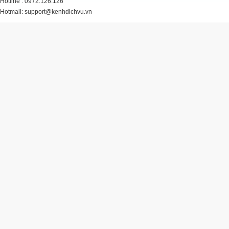
Hotline : 0972.126.126
Hotmail: support@kenhdichvu.vn