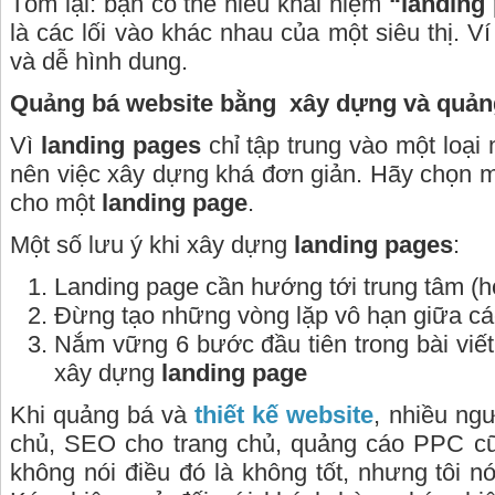
Tóm lại: bạn có thể hiểu khái niệm
“landing
là các lối vào khác nhau của một siêu thị. V
và dễ hình dung.
Quảng bá website bằng xây dựng và quản
Vì
landing pages
chỉ tập trung vào một loại
nên việc xây dựng khá đơn giản. Hãy chọn m
cho một
landing page
.
Một số lưu ý khi xây dựng
landing pages
:
Landing page cần hướng tới trung tâm (
Đừng tạo những vòng lặp vô hạn giữa c
Nắm vững 6 bước đầu tiên trong bài viế
xây dựng
landing page
Khi quảng bá và
thiết kế website
, nhiều ng
chủ, SEO cho trang chủ, quảng cáo PPC cũn
không nói điều đó là không tốt, nhưng tôi n