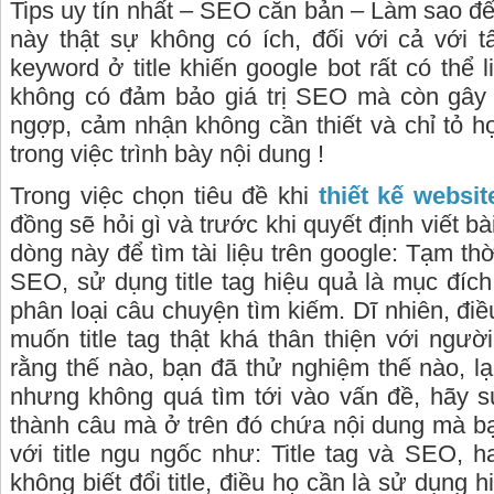
Tips uy tín nhất – SEO căn bản – Làm sao để đ
này thật sự không có ích, đối với cả với tâ
keyword ở title khiến google bot rất có thể l
không có đảm bảo giá trị SEO mà còn gây r
ngợp, cảm nhận không cần thiết và chỉ tỏ h
trong việc trình bày nội dung !
Trong việc chọn tiêu đề khi
thiết kế websit
đồng sẽ hỏi gì và trước khi quyết định viết b
dòng này để tìm tài liệu trên google: Tạm thờ
SEO, sử dụng title tag hiệu quả là mục đíc
phân loại câu chuyện tìm kiếm. Dĩ nhiên, điề
muốn title tag thật khá thân thiện với ngư
rằng thế nào, bạn đã thử nghiệm thế nào, l
nhưng không quá tìm tới vào vấn đề, hãy 
thành câu mà ở trên đó chứa nội dung mà bạ
với title ngu ngốc như: Title tag và SEO, h
không biết đổi title, điều họ cần là sử dụng 