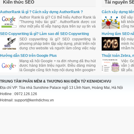
Kiến thức SEO
Tài nguyên S
AuthorRank là gì ? Cách xây dựng AuthorRank ?
Cách xây dựng liên
Author Rank là gì? Có thể hiểu Author Rank là
Để xây 
"Thương hiệu tác giả" . AuthorRank được coi
kếi khô
như một yếu tố xếp hạng dựa trên sự uy tín và
cống hi
ảnh hưởng của tác giả bài viết đối với cộng
web qua
SEO Copywriting là gì? Làm sao để SEO Copywriting
Hướng làm SEO n
đồng.
tốt?
SEO copywriting là gì? SEO copywriting là
Bộ máy 
phương pháp biên tập xây dựng, phát triển nội
mình hơ
dung cho website và người làm công việc này
nhằm hư
được coi là SEO Copywriter. Tuy nhiên việc
Hướng dẫn SEO trên Google Plus
Thuật toán Zebra, 
biên tập nội dung cho website cần khéo léo
Mạng xã hội Google + ra đời nhưng đã thu hút
Việc Go
trong việc bố trí từ khóa, mật độ từ khóa.
được hàng trăm triệu người. Điều đáng mừng
vằn ) đ
là Google cũng tích hợp nội dung trên google+
tất yếu
vào kết quả tìm kiếm. Là con cưng cửa Google
SES N
nên chắc chắn Google + sẽ được Google hỗ
Tribune
TRUNG TÂM PHẦN MỀM & THƯƠNG MẠI ĐIỆN TỬ KENHDICHVU
trợ đầy đủ và ưu ái đối với công việc làm SEO
định h
Địa chỉ VP: Tòa nhà Sunshine Palace ngõ 13 Lĩnh Nam, Hoàng Mai, Hà Nội
của bạn.
Hotline : 0972.126.126
Hotmail: support@kenhdichvu.vn