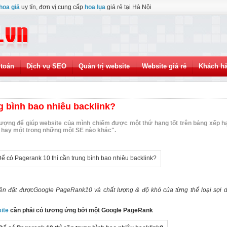
hoa giả
uy tín, đơn vị cung cấp
hoa lụa
giá rẻ tại Hà Nội
toán
Dịch vụ SEO
Quản trị website
Website giá rẻ
Khách h
g bình bao nhiêu backlink?
t lượng để giúp website của mình chiếm được một thứ hạng tốt trên bảng xếp h
g hay một trong những một SE nào khác".
iên đặt được
Google PageRank
10 và chất lượng & độ khó của từng thể loại sợi 
site
cần phải có tương ứng bởi một Google PageRank