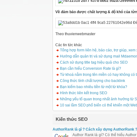
Về đảm bảo được chất lượng & độ khó của từng
Theo thuvienwebmaster
Các tin tức khác
Tổng hợp form liên hệ, báo cáo, trợ giúp, xem 
Hướng dẫn quản trị và sử dụng mail Mdaemo
Cách sử dụng title tag hiệu quả cho SEO
Bạn cần hiểu Conversion Rate là gì?
Từ khoá nằm trong tên miền có hay không có 
Công thức tính chất lượng cho backlink
Bạn kiếm bao nhiêu tiền từ một từ khóa?
Hình thức liên kết trong SEO
Những yếu tố quan trong nhất ảnh hưởng từ
10 sai lầm SEO phổ biến có thể khiến một Webs
Kiến thức SEO
AuthorRank là gì ? Cách xây dựng AuthorRank 
Author Rank là gì? Có thể hiểu Author