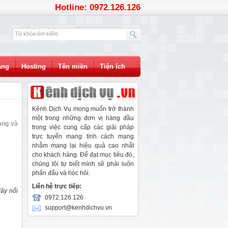
Hotline: 0972.126.126
àng
Hosting
Tên miền
Tiện ích
Kênh Dịch Vụ mong muốn trở thành
một trong những đơn vị hàng đầu
ạng và
trong việc cung cấp các giải pháp
trực tuyến mang tính cách mạng
nhằm mang lại hiệu quả cao nhất
cho khách hàng. Để đạt mục tiêu đó,
chúng tôi tự biết mình sẽ phải luôn
phấn đấu và học hỏi.
Liên hệ trực tiếp:
dây nối
0972.126.126
support@kenhdichvu.vn