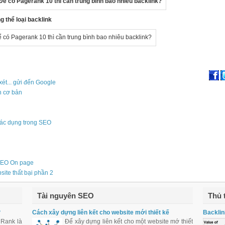
 thể loại backlink
xét... gửi đến Google
n cơ bản
tác dụng trong SEO
 SEO On page
ite thất bại phần 2
Tài nguyên SEO
Thủ 
?
Cách xây dựng liên kết cho website mới thiết kế
Backlin
 Rank là
Để xây dựng liên kết cho một website mớ thiết