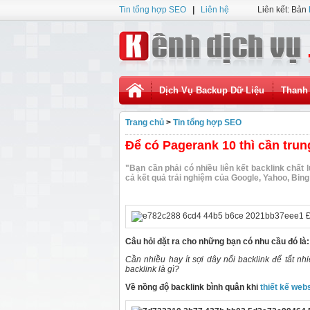
Tin tổng hợp SEO
|
Liên hệ
Liên kết: Bản
Dịch Vụ Backup Dữ Liệu
Thanh 
Trang chủ
>
Tin tổng hợp SEO
Để có Pagerank 10 thì cần trun
"Bạn cần phải có nhiều liên kết backlink chấ
cả kết quả trải nghiệm của Google, Yahoo, Bin
Câu hỏi đặt ra cho những bạn có nhu cầu đó là:
Cần nhiều hay ít sợi dây nối backlink để tất nh
backlink là gì?
Về nồng độ backlink bình quân khi
thiết kế web