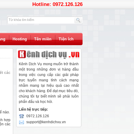
Hotline: 0972.126.126
àng
Hosting
Tên miền
Tiện ích
Kênh Dịch Vụ mong muốn trở thành
một trong những đơn vị hàng đầu
ết các
trong việc cung cấp các giải pháp
trực tuyến mang tính cách mạng
nhằm mang lại hiệu quả cao nhất
cho khách hàng. Để đạt mục tiêu đó,
chúng tôi tự biết mình sẽ phải luôn
phấn đấu và học hỏi.
Liên hệ trực tiếp:
ế nào.
0972.126.126
ích hợp
support@kenhdichvu.vn
iện các