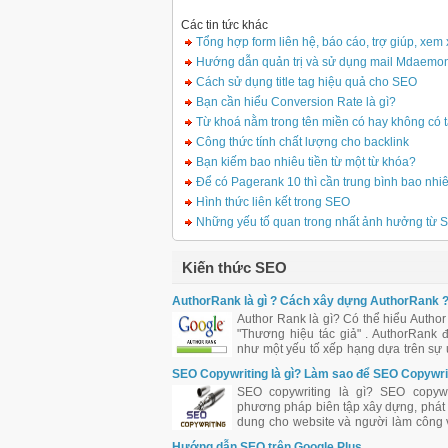
Các tin tức khác
Tổng hợp form liên hệ, báo cáo, trợ giúp, xem 
Hướng dẫn quản trị và sử dụng mail Mdaemo
Cách sử dụng title tag hiệu quả cho SEO
Bạn cần hiểu Conversion Rate là gì?
Từ khoá nằm trong tên miền có hay không có 
Công thức tính chất lượng cho backlink
Bạn kiếm bao nhiêu tiền từ một từ khóa?
Để có Pagerank 10 thì cần trung bình bao nhi
Hình thức liên kết trong SEO
Những yếu tố quan trong nhất ảnh hưởng từ
Kiến thức SEO
AuthorRank là gì ? Cách xây dựng AuthorRank 
Author Rank là gì? Có thể hiểu Author
"Thương hiệu tác giả" . AuthorRank 
như một yếu tố xếp hạng dựa trên sự u
ảnh hưởng của tác giả bài viết đối 
SEO Copywriting là gì? Làm sao để SEO Copywri
đồng.
tốt?
SEO copywriting là gì? SEO copywr
phương pháp biên tập xây dựng, phát t
dung cho website và người làm công 
được coi là SEO Copywriter. Tuy nh
Hướng dẫn SEO trên Google Plus