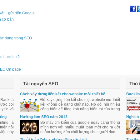
xét... gửi đến Google
n cơ bản
tác dụng trong SEO
êu backlink?
 SEO On page
Tài nguyên SEO
Thủ 
?
Cách xây dựng liên kết cho website mới thiết kế
Backlin
 Rank là
Để xây dựng liên kết cho một website mớ thiết
được coi
kếi không dễ dàng chút nào. Nó đòi hỏi nhiều
y tín và
cống hiến để tăng khả năng hiển thị của trang
với cộng
web qua các liên kết chất lượng.
ting
Hướng làm SEO năm 2013
Nghiên 
iting là
Bộ máy tìm kiếm của google ngày càng thông
riển nội
mình hơn với nhiều thuật toán mới cho ra đời
việc này
nhằm hướng đến chất lượng cho người đọc.
iên việc
Thuật toán Zebra, những điều cần biết
Thủ thu