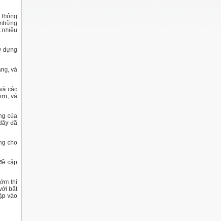
 thông
a những
t nhiều
ây dựng
ang, và
và các
hơn, và
ang của
 đây đã
ưng cho
 đề cập
sớm thì
với bất
cập vào