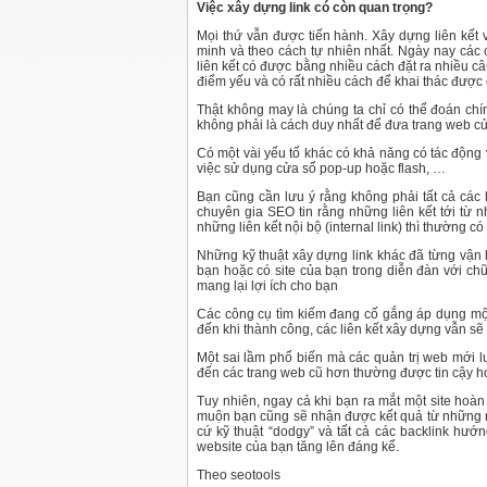
Việc xây dựng link có còn quan trọng?
Mọi thứ vẫn được tiến hành. Xây dựng liên kết
minh và theo cách tự nhiên nhất. Ngày nay các
liên kết có được bằng nhiều cách đặt ra nhiều câ
điểm yếu và có rất nhiều cách để khai thác được
Thật không may là chúng ta chỉ có thể đoán chí
không phải là cách duy nhất để đưa trang web củ
Có một vài yếu tố khác có khả năng có tác động v
việc sử dụng cửa sổ pop-up hoặc flash, …
Bạn cũng cần lưu ý rằng không phải tất cả các
chuyên gia SEO tin rằng những liên kết tới từ nh
những liên kết nội bộ (internal link) thì thường có
Những kỹ thuật xây dựng link khác đã từng vận hà
bạn hoặc có site của bạn trong diễn đàn với chữ
mang lại lợi ích cho bạn
Các công cụ tìm kiếm đang cố gắng áp dụng một 
đến khi thành công, các liên kết xây dựng vẫn sẽ
Một sai lầm phổ biến mà các quản trị web mới l
đến các trang web cũ hơn thường được tin cậy hơ
Tuy nhiên, ngay cả khi bạn ra mắt một site hoà
muộn bạn cũng sẽ nhận được kết quả từ những n
cứ kỹ thuật “dodgy” và tất cả các backlink hướ
website của bạn tăng lên đáng kể.
Theo seotools