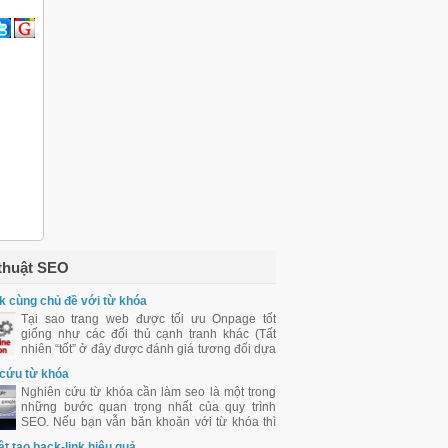
thuật SEO
k cùng chủ đề với từ khóa
Tại sao trang web được tối ưu Onpage tốt
giống như các đối thủ cạnh tranh khác (Tất
nhiên “tốt” ở đây được đánh giá tương đối dựa
trên những yếu tố mà Google đưa ra cho
cứu từ khóa
chúng ta tham khảo) mà vẫn xếp hạng sau họ
Nghiên cứu từ khóa cần làm seo là một trong
trên SERPs ?”
những bước quan trọng nhất của quy trình
SEO. Nếu bạn vẫn băn khoăn với từ khóa thì
vui lòng xem định nghĩa từ khóa là gì của
ật tạo back-link hiệu quả