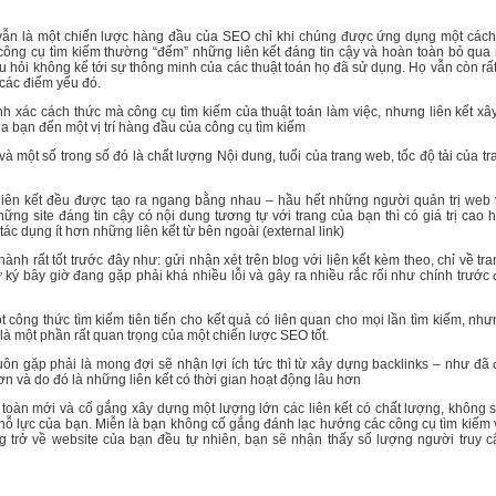
 vẫn là một chiến lược hàng đầu của SEO chỉ khi chúng được ứng dụng một cách
 công cụ tìm kiếm thường “đếm” những liên kết đáng tin cậy và hoàn toàn bỏ qu
u hỏi không kể tới sự thông minh của các thuật toán họ đã sử dụng. Họ vẫn còn rấ
 các điểm yếu đó.
nh xác cách thức mà công cụ tìm kiếm của thuật toán làm việc, nhưng liên kết x
a bạn đến một vị trí hàng đầu của công cụ tìm kiếm
à một số trong số đó là chất lượng Nội dung, tuổi của trang web, tốc độ tải của tr
 liên kết đều được tạo ra ngang bằng nhau – hầu hết những người quản trị web 
ững site đáng tin cậy có nội dung tương tự với trang của bạn thì có giá trị cao 
 tác dụng ít hơn những liên kết từ bên ngoài (external link)
nh rất tốt trước đây như: gửi nhận xét trên blog với liên kết kèm theo, chỉ về tr
 ký bây giờ đang gặp phải khá nhiều lỗi và gây ra nhiều rắc rối như chính trước
công thức tìm kiếm tiên tiến cho kết quả có liên quan cho mọi lần tìm kiếm, nh
 là một phần rất quan trọng của một chiến lược SEO tốt.
uôn gặp phải là mong đợi sẽ nhận lợi ích tức thì từ xây dựng backlinks – như đã
n và do đó là những liên kết có thời gian hoạt động lâu hơn
n toàn mới và cố gắng xây dựng một lượng lớn các liên kết có chất lượng, không 
ỗ lực của bạn. Miễn là bạn không cố gắng đánh lạc hướng các công cụ tìm kiếm 
ng trở về website của bạn đều tự nhiên, bạn sẽ nhận thấy số lượng người truy 