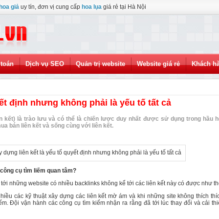
hoa giả
uy tín, đơn vị cung cấp
hoa lụa
giá rẻ tại Hà Nội
toán
Dịch vụ SEO
Quản trị website
Website giá rẻ
Khách h
ết định nhưng không phải là yếu tố tất cả
ên kết) là trào lưu và có thể là chiến lược duy nhất được sử dụng trong hầu h
ua bán liên kết và sống cùng với liên kết.
 công cụ tìm liếm quan tâm?
tới những website có nhiều backlinks không kể tới các liên kết này có được như th
 nhiều các kỹ thuật xây dựng các liên kết mờ ám và khi những site không thích th
iếm. Đội vận hành các công cụ tìm kiếm nhận ra rằng đã tới lúc thay đổi và cải th