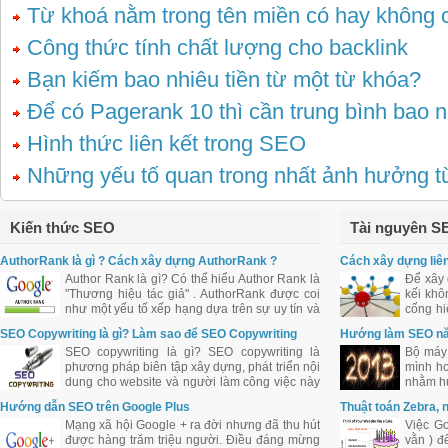
Từ khoá nằm trong tên miền có hay không 
Công thức tính chất lượng cho backlink
Bạn kiếm bao nhiêu tiền từ một từ khóa?
Để có Pagerank 10 thì cần trung bình bao n
Hình thức liên kết trong SEO
Những yếu tố quan trong nhất ảnh hưởng 
Kiến thức SEO
Tài nguyên S
AuthorRank là gì ? Cách xây dựng AuthorRank ?
Cách xây dựng liên
Author Rank là gì? Có thể hiểu Author Rank là
Để xây 
"Thương hiệu tác giả" . AuthorRank được coi
kếi khô
như một yếu tố xếp hạng dựa trên sự uy tín và
cống hi
ảnh hưởng của tác giả bài viết đối với cộng
web qua
SEO Copywriting là gì? Làm sao để SEO Copywriting
Hướng làm SEO n
đồng.
tốt?
SEO copywriting là gì? SEO copywriting là
Bộ máy 
phương pháp biên tập xây dựng, phát triển nội
mình hơ
dung cho website và người làm công việc này
nhằm hư
được coi là SEO Copywriter. Tuy nhiên việc
Hướng dẫn SEO trên Google Plus
Thuật toán Zebra, 
biên tập nội dung cho website cần khéo léo
Mạng xã hội Google + ra đời nhưng đã thu hút
Việc Go
trong việc bố trí từ khóa, mật độ từ khóa.
được hàng trăm triệu người. Điều đáng mừng
vằn ) đ