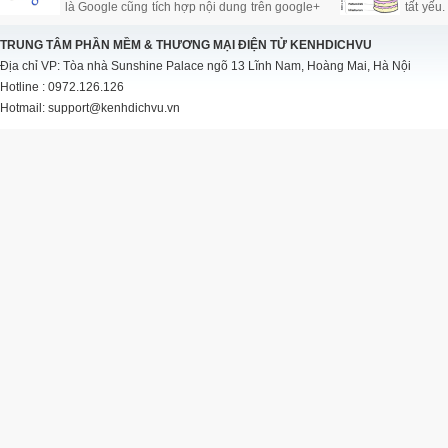
là Google cũng tích hợp nội dung trên google+
tất yếu
vào kết quả tìm kiếm. Là con cưng cửa Google
SES N
nên chắc chắn Google + sẽ được Google hỗ
Tribune
TRUNG TÂM PHẦN MỀM & THƯƠNG MẠI ĐIỆN TỬ KENHDICHVU
trợ đầy đủ và ưu ái đối với công việc làm SEO
định h
Địa chỉ VP: Tòa nhà Sunshine Palace ngõ 13 Lĩnh Nam, Hoàng Mai, Hà Nội
của bạn.
Hotline : 0972.126.126
Hotmail: support@kenhdichvu.vn