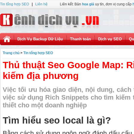
Tin tổng hợp SEO
|
Liên hệ
Liên kết: Bản
hoa giả
uy tín, đơn vị cung cấp
Dịch Vụ Backup Dữ Liệu
Thanh toán
Dịch vụ SEO
Qu
Trang chủ
>
Tin tổng hợp SEO
Thủ thuật Seo Google Map: R
kiếm địa phương
Việc tối ưu hóa giao diện, nội dung, cách 
việc sử dụng Rich Snippets cho tìm kiếm th
thiết cho một doanh nghiệp
Tìm hiểu seo local là gì?
Bằng cách sử dụng ngôn ngữ đánh dấu cấu 