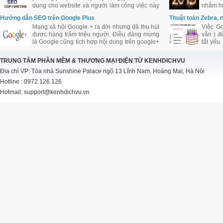
dung cho website và người làm công việc này
nhằm hư
được coi là SEO Copywriter. Tuy nhiên việc
Hướng dẫn SEO trên Google Plus
Thuật toán Zebra, 
biên tập nội dung cho website cần khéo léo
Mạng xã hội Google + ra đời nhưng đã thu hút
Việc Go
trong việc bố trí từ khóa, mật độ từ khóa.
được hàng trăm triệu người. Điều đáng mừng
vằn ) đ
là Google cũng tích hợp nội dung trên google+
tất yếu
vào kết quả tìm kiếm. Là con cưng cửa Google
SES N
nên chắc chắn Google + sẽ được Google hỗ
Tribune
TRUNG TÂM PHẦN MỀM & THƯƠNG MẠI ĐIỆN TỬ KENHDICHVU
trợ đầy đủ và ưu ái đối với công việc làm SEO
định h
Địa chỉ VP: Tòa nhà Sunshine Palace ngõ 13 Lĩnh Nam, Hoàng Mai, Hà Nội
của bạn.
Hotline : 0972.126.126
Hotmail: support@kenhdichvu.vn