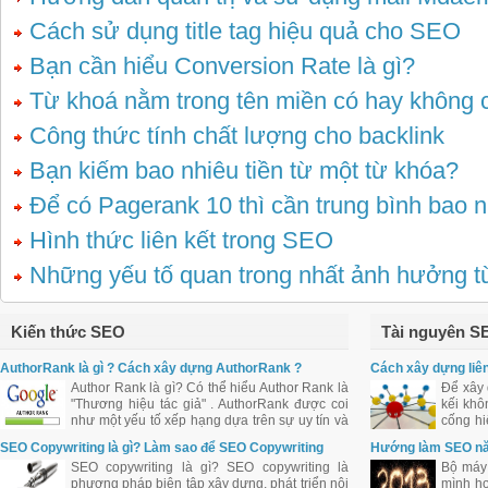
Cách sử dụng title tag hiệu quả cho SEO
Bạn cần hiểu Conversion Rate là gì?
Từ khoá nằm trong tên miền có hay không 
Công thức tính chất lượng cho backlink
Bạn kiếm bao nhiêu tiền từ một từ khóa?
Để có Pagerank 10 thì cần trung bình bao n
Hình thức liên kết trong SEO
Những yếu tố quan trong nhất ảnh hưởng 
Kiến thức SEO
Tài nguyên S
AuthorRank là gì ? Cách xây dựng AuthorRank ?
Cách xây dựng liên
Author Rank là gì? Có thể hiểu Author Rank là
Để xây 
"Thương hiệu tác giả" . AuthorRank được coi
kếi khô
như một yếu tố xếp hạng dựa trên sự uy tín và
cống hi
ảnh hưởng của tác giả bài viết đối với cộng
web qua
SEO Copywriting là gì? Làm sao để SEO Copywriting
Hướng làm SEO n
đồng.
tốt?
SEO copywriting là gì? SEO copywriting là
Bộ máy 
phương pháp biên tập xây dựng, phát triển nội
mình hơ