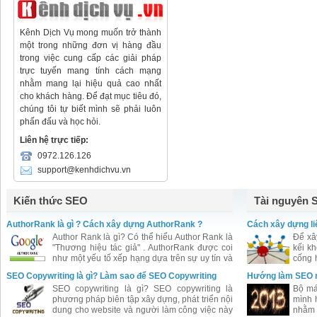
Kênh Dịch Vụ mong muốn trở thành
một trong những đơn vị hàng đầu
trong việc cung cấp các giải pháp
trực tuyến mang tính cách mạng
nhằm mang lại hiệu quả cao nhất
cho khách hàng. Để đạt mục tiêu đó,
chúng tôi tự biết mình sẽ phải luôn
phấn đấu và học hỏi.
Liên hệ trực tiếp:
0972.126.126
support@kenhdichvu.vn
Kiến thức SEO
Tài nguyên 
AuthorRank là gì ? Cách xây dựng AuthorRank ?
Cách xây dựng liê
Author Rank là gì? Có thể hiểu Author Rank là
Để xây
"Thương hiệu tác giả" . AuthorRank được coi
kếi k
như một yếu tố xếp hạng dựa trên sự uy tín và
cống h
ảnh hưởng của tác giả bài viết đối với cộng
web qu
SEO Copywriting là gì? Làm sao để SEO Copywriting
Hướng làm SEO 
đồng.
tốt?
SEO copywriting là gì? SEO copywriting là
Bộ má
phương pháp biên tập xây dựng, phát triển nội
mình 
dung cho website và người làm công việc này
nhằm 