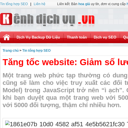
Tin tổng hợp SEO
|
Liên hệ
Liên kết: Bản
hoa giả
uy tín, đơn vị cung cấp
Dịch Vụ Backup Dữ Liệu
Thanh toán
Dịch vụ SEO
Qu
Trang chủ
>
Tin tổng hợp SEO
Tăng tốc website: Giảm số l
Một trang web phức tạp thường có dung 
cũng sẽ làm cho việc truy xuất các đối
Model) trong JavaScript trở nên “ì ạch”.
khi bạn duyệt qua một trang web với 50
với 5000 đối tượng, thậm chí nhiều hơn.