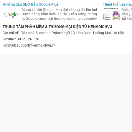
được coi là SEO Copywriter. Tuy nhiên việc
Hướng dẫn SEO trên Google Plus
Thuật toán Zebra,
biên tập nội dung cho website cần khéo léo
Mạng xã hội Google + ra đời nhưng đã thu hút
Việc 
trong việc bố trí từ khóa, mật độ từ khóa.
được hàng trăm triệu người. Điều đáng mừng
vằn )
là Google cũng tích hợp nội dung trên google+
tất yế
vào kết quả tìm kiếm. Là con cưng cửa Google
SES 
TRUNG TÂM PHẦN MỀM & THƯƠNG MẠI ĐIỆN TỬ KENHDICHVU
nên chắc chắn Google + sẽ được Google hỗ
Tribu
trợ đầy đủ và ưu ái đối với công việc làm SEO
định 
Địa chỉ VP: Tòa nhà Sunshine Palace ngõ 13 Lĩnh Nam, Hoàng Mai, Hà Nội
của bạn.
Hotline : 0972.126.126
Hotmail: support@kenhdichvu.vn