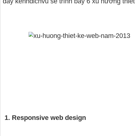
đây
kenhdichvu
sẽ trình bày 6 xu hướng thiế
1. Responsive web design