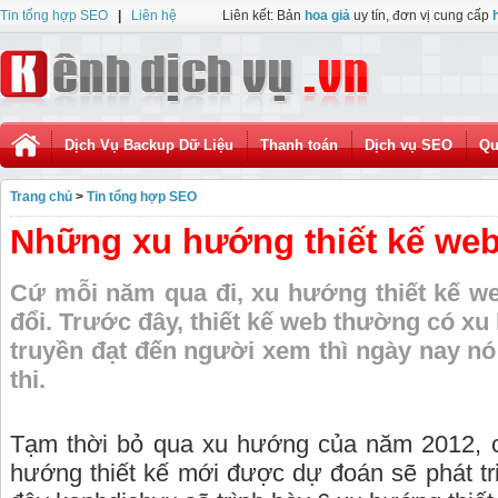
Tin tổng hợp SEO
|
Liên hệ
Liên kết: Bản
hoa giả
uy tín, đơn vị cung cấp
Dịch Vụ Backup Dữ Liệu
Thanh toán
Dịch vụ SEO
Qu
Trang chủ
>
Tin tổng hợp SEO
Những xu hướng thiết kế we
Cứ mỗi năm qua đi, xu hướng thiết kế we
đổi. Trước đây, thiết kế web thường có x
truyền đạt đến người xem thì ngày nay nó l
thi.
Tạm thời bỏ qua xu hướng của năm 2012, c
hướng thiết kế mới được dự đoán sẽ phát t