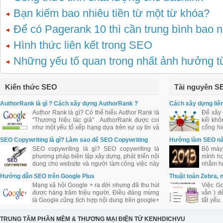
Bạn kiếm bao nhiêu tiền từ một từ khóa?
Để có Pagerank 10 thì cần trung bình bao n
Hình thức liên kết trong SEO
Những yếu tố quan trong nhất ảnh hưởng 
Kiến thức SEO
Tài nguyên S
AuthorRank là gì ? Cách xây dựng AuthorRank ?
Cách xây dựng liên
Author Rank là gì? Có thể hiểu Author Rank là
Để xây 
"Thương hiệu tác giả" . AuthorRank được coi
kếi khô
như một yếu tố xếp hạng dựa trên sự uy tín và
cống hi
ảnh hưởng của tác giả bài viết đối với cộng
web qua
SEO Copywriting là gì? Làm sao để SEO Copywriting
Hướng làm SEO n
đồng.
tốt?
SEO copywriting là gì? SEO copywriting là
Bộ máy 
phương pháp biên tập xây dựng, phát triển nội
mình hơ
dung cho website và người làm công việc này
nhằm hư
được coi là SEO Copywriter. Tuy nhiên việc
Hướng dẫn SEO trên Google Plus
Thuật toán Zebra, 
biên tập nội dung cho website cần khéo léo
Mạng xã hội Google + ra đời nhưng đã thu hút
Việc Go
trong việc bố trí từ khóa, mật độ từ khóa.
được hàng trăm triệu người. Điều đáng mừng
vằn ) đ
là Google cũng tích hợp nội dung trên google+
tất yếu
vào kết quả tìm kiếm. Là con cưng cửa Google
SES N
nên chắc chắn Google + sẽ được Google hỗ
Tribune
TRUNG TÂM PHẦN MỀM & THƯƠNG MẠI ĐIỆN TỬ KENHDICHVU
trợ đầy đủ và ưu ái đối với công việc làm SEO
định h