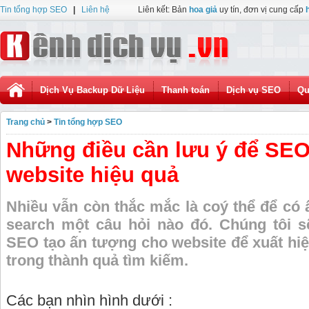
Tin tổng hợp SEO
|
Liên hệ
Liên kết: Bản
hoa giả
uy tín, đơn vị cung cấp
Dịch Vụ Backup Dữ Liệu
Thanh toán
Dịch vụ SEO
Qu
Trang chủ
>
Tin tổng hợp SEO
Những điều cần lưu ý để SEO
website hiệu quả
Nhiều vẫn còn thắc mắc là coý thể để có 
search một câu hỏi nào đó. Chúng tôi 
SEO tạo ấn tượng cho website để xuất hiệ
trong thành quả tìm kiếm.
Các bạn nhìn hình dưới :