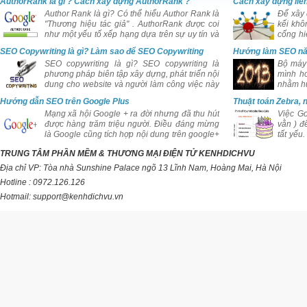
AuthorRank là gì ? Cách xây dựng AuthorRank ?
Cách xây dựng liên
Author Rank là gì? Có thể hiểu Author Rank là
Để xây 
"Thương hiệu tác giả" . AuthorRank được coi
kếi khô
như một yếu tố xếp hạng dựa trên sự uy tín và
cống hi
ảnh hưởng của tác giả bài viết đối với cộng
web qua
SEO Copywriting là gì? Làm sao để SEO Copywriting
Hướng làm SEO n
đồng.
tốt?
SEO copywriting là gì? SEO copywriting là
Bộ máy 
phương pháp biên tập xây dựng, phát triển nội
mình hơ
dung cho website và người làm công việc này
nhằm hư
được coi là SEO Copywriter. Tuy nhiên việc
Hướng dẫn SEO trên Google Plus
Thuật toán Zebra, 
biên tập nội dung cho website cần khéo léo
Mạng xã hội Google + ra đời nhưng đã thu hút
Việc Go
trong việc bố trí từ khóa, mật độ từ khóa.
được hàng trăm triệu người. Điều đáng mừng
vằn ) đ
là Google cũng tích hợp nội dung trên google+
tất yếu
vào kết quả tìm kiếm. Là con cưng cửa Google
SES N
TRUNG TÂM PHẦN MỀM & THƯƠNG MẠI ĐIỆN TỬ KENHDICHVU
nên chắc chắn Google + sẽ được Google hỗ
Tribune
trợ đầy đủ và ưu ái đối với công việc làm SEO
định hư
Địa chỉ VP: Tòa nhà Sunshine Palace ngõ 13 Lĩnh Nam, Hoàng Mai, Hà Nội
của bạn.
Hotline : 0972.126.126
Hotmail: support@kenhdichvu.vn