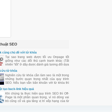
thuật SEO
k cùng chủ đề với từ khóa
Tại sao trang web được tối ưu Onpage tốt
giống như các đối thủ cạnh tranh khác (Tất
nhiên “tốt” ở đây được đánh giá tương đối dựa
trên những yếu tố mà Google đưa ra cho
cứu từ khóa
chúng ta tham khảo) mà vẫn xếp hạng sau họ
Nghiên cứu từ khóa cần làm seo là một trong
trên SERPs ?”
những bước quan trọng nhất của quy trình
SEO. Nếu bạn vẫn băn khoăn với từ khóa thì
vui lòng xem định nghĩa từ khóa là gì của
ật tạo back-link hiệu quả
chúng tôi.
Khi chúng ta thực hiện quy trình SEO thì Off-
Page là một phần quan trọng, vì nó đóng vai
trò cũng cố và gia tăng vị trí xếp hạng của từ
khóa trên SERPs. Đối với Seoers khi làm SEO,
việc xây dựng back-link làm sao cho đạt hiệu