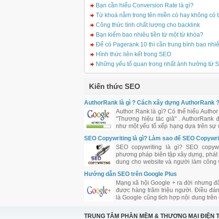
Bạn cần hiểu Conversion Rate là gì?
Từ khoá nằm trong tên miền có hay không có 
Công thức tính chất lượng cho backlink
Bạn kiếm bao nhiêu tiền từ một từ khóa?
Để có Pagerank 10 thì cần trung bình bao nhi
Hình thức liên kết trong SEO
Những yếu tố quan trong nhất ảnh hưởng từ
Kiến thức SEO
AuthorRank là gì ? Cách xây dựng AuthorRank 
Author Rank là gì? Có thể hiểu Author
"Thương hiệu tác giả" . AuthorRank 
như một yếu tố xếp hạng dựa trên sự u
ảnh hưởng của tác giả bài viết đối 
SEO Copywriting là gì? Làm sao để SEO Copywri
đồng.
tốt?
SEO copywriting là gì? SEO copywr
phương pháp biên tập xây dựng, phát t
dung cho website và người làm công 
được coi là SEO Copywriter. Tuy nh
Hướng dẫn SEO trên Google Plus
biên tập nội dung cho website cần 
Mạng xã hội Google + ra đời nhưng đã
trong việc bố trí từ khóa, mật độ từ khó
được hàng trăm triệu người. Điều đ
là Google cũng tích hợp nội dung trên
vào kết quả tìm kiếm. Là con cưng cử
nên chắc chắn Google + sẽ được Go
TRUNG TÂM PHẦN MỀM & THƯƠNG MẠI ĐIỆN 