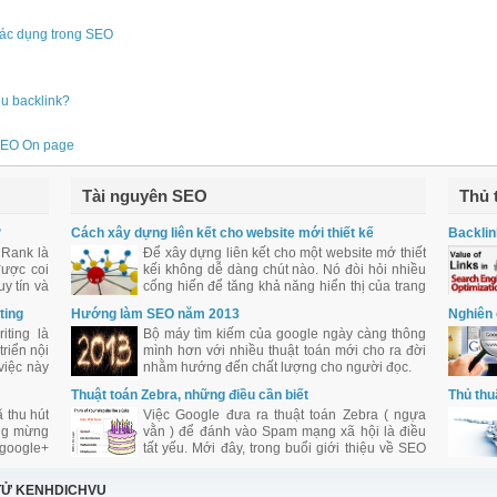
tác dụng trong SEO
êu backlink?
 SEO On page
Tài nguyên SEO
Thủ 
?
Cách xây dựng liên kết cho website mới thiết kế
Backlin
 Rank là
Để xây dựng liên kết cho một website mớ thiết
được coi
kếi không dễ dàng chút nào. Nó đòi hỏi nhiều
y tín và
cống hiến để tăng khả năng hiển thị của trang
với cộng
web qua các liên kết chất lượng.
ting
Hướng làm SEO năm 2013
Nghiên 
iting là
Bộ máy tìm kiếm của google ngày càng thông
riển nội
mình hơn với nhiều thuật toán mới cho ra đời
việc này
nhằm hướng đến chất lượng cho người đọc.
iên việc
Thuật toán Zebra, những điều cần biết
Thủ thu
khéo léo
 thu hút
Việc Google đưa ra thuật toán Zebra ( ngựa
a.
áng mừng
vằn ) để đánh vào Spam mạng xã hội là điều
 google+
tất yếu. Mới đây, trong buổi giới thiệu về SEO
a Google
SES New York, giám đốc SEO Chicago
ogle hỗ
Tribune đã có một bài phát biểu ấn tượng và
TỬ KENHDICHVU