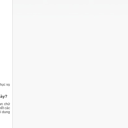
phục vụ
này?
bạn chứ
yết các
ội dung