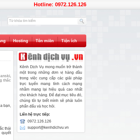
Hotline: 0972.126.126
àng
Hosting
Tên miền
Tiện ích
Kênh Dịch Vụ mong muốn trở thành
một trong những đơn vị hàng đầu
anski,
trong việc cung cấp các giải pháp
g thắc
trực tuyến mang tính cách mạng
nhằm mang lại hiệu quả cao nhất
cho khách hàng. Để đạt mục tiêu đó,
chúng tôi tự biết mình sẽ phải luôn
ủa bạn,
phấn đấu và học hỏi.
Liên hệ trực tiếp:
0972.126.126
support@kenhdichvu.vn
ắc thái
i quyết