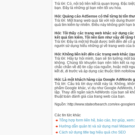
Trả lời: Có, nội bộ liên kết là quan trọng. Đặc 
bạn. Đây là những gì bạn nên tối ưu hóa.
Hỏi: Quảng cáo AdSense có thể từng bị tổn th
Trả lời: Một trang web quá tải với nội dung th
quả tìm kiếm tự nhiên. Điều này không giới hạn b
Hỏi: Tôi thấy các trang web khác sử dụng các 
kết quả tìm kiếm. Tôi nên làm như vậy để tăng
Trả lời: Đây là một kỹ thuật được biết đến để cố
người sử dụng hiểu những gì về trang web của b
Hỏi: Không liên kết đến các trang web khác (q
Trả lời: Hãy tự hỏi mình, bạn sẽ tin tưởng một
không. Chúng tôi khuyên bạn nên liên kết ra n
chắc chắn về độ tin cậy của nguồn, hoặc một ngườ
kết đi, đi trước và áp dụng các thuộc tính nofollo
Hỏi: Là một khách hàng của Google AdWords g
Trả lời: Câu trả lời duy nhất này là: Không, k
phẩm Google khác, ví dụ như Google AdWords, ho
lập. Thay đổi ngân sách AdWords của bạn sẽ khô
thuật toán đánh giá của trang web của bạn.
Nguồn: http://www.stateofsearch.com/ex-googler
Các tin tức khác
Tổng hợp form liên hệ, báo cáo, trợ giúp, xem 
Hướng dẫn quản trị và sử dụng mail Mdaemo
Cách sử dụng title tag hiệu quả cho SEO