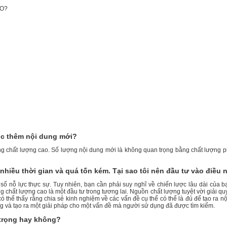
tục thêm nội dung mới?
dung chất lượng cao. Số lượng nội dung mới là không quan trọng bằng chất lượng 
nhiều thời gian và quá tốn kém. Tại sao tôi nên đầu tư vào điều 
 số nỗ lực thực sự. Tuy nhiên, bạn cần phải suy nghĩ về chiến lược lâu dài của 
 chất lượng cao là một đầu tư trong tương lai. Nguồn chất lượng tuyệt vời giải qu
 thể thấy rằng chia sẻ kinh nghiệm về các vấn đề cụ thể có thể là đủ để tạo ra n
ống và tạo ra một giải pháp cho một vấn đề mà người sử dụng đã được tìm kiếm.
n trọng hay không?