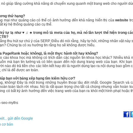
biệt, nó giúp tăng cường khả năng di chuyển xung quanh một trang web cho người d
ương thứ hạng?
ương mại như quảng cáo có thể có ảnh hưởng đến khả năng hiển thị của
website
tr
ất kỳ hệ thống quảng cáo cụ thể.
ký tự lạ như ♥ ♫ ♣ trong mô tả meta của họ, mà nó lần lượt thể hiện trong cá
 CTR?
 gắng thu hút sự chú ý của SERP. Điều đó nói rằng, hãy tự hỏi, những nhân vật này 
ạn? Chúng ta có xu hướng tin rằng họ sẽ không được hiểu.
ua PageRank hoặc không), là một thực hành tốt hay không?
 báo cáo khoa học mà không có trích dẫn các nguồn tin khoa học khác? Nhiều khả 
guồn mà bạn tin tưởng và có liên quan đến nội dung trang web của bạn. Khi bạn
i nào đó trả tiền cho các liên kết hay đó là người dùng tạo ra nội dung bao gồm c
w, chỉ là để được an toàn.
iúp bạn với bảng xếp hạng tìm kiếm hữu cơ?
hông, không! Đây là một trong những huyền thoại lâu đời nhất. Google Search và 
àn toàn tách rời nhau. Nó là rất quan trọng cho tất cả chúng nhưng vẫn hoàn t
ng có bất kỳ ảnh hưởng đến việc trang web của bạn ra khỏi một hình phạt hoặc t
s-seo-myths
xét... gửi đến Google
n cơ bản