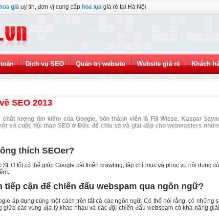
hoa giả
uy tín, đơn vị cung cấp
hoa lụa
giá rẻ tại Hà Nội
toán
Dịch vụ SEO
Quản trị website
Website giá rẻ
Khách h
ì về SEO 2013
chất lượng tìm kiếm của Google, bốn thành viên là Fili Wiese, Kaspar Szym
ột số cuộc hội thảo SEO ở Đức để chia sẻ và giải đáp cho webmasters nhữn
không thích SEOer?
ệc SEO tốt có thể giúp Google cải thiện crawling, lập chỉ mục và phục vụ nội dung c
iếm
.
ch tiếp cận để chiến đấu webspam qua ngôn ngữ?
gle áp dụng cùng một cách trên tất cả các ngôn ngữ. Có thể nói rằng, có những s
ng giữa các vùng địa lý khác nhau và các đội chiến đấu webspam có khả năng giả