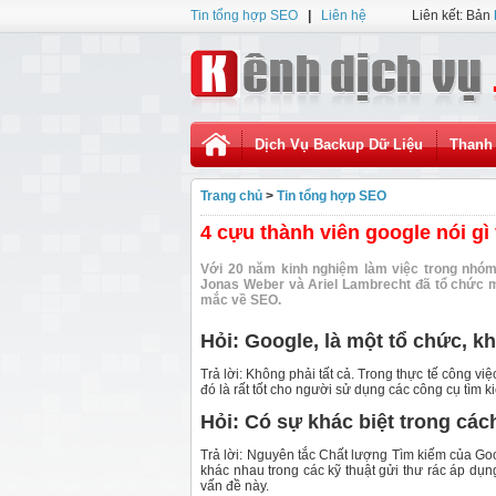
Tin tổng hợp SEO
|
Liên hệ
Liên kết: Bản
Dịch Vụ Backup Dữ Liệu
Thanh 
Trang chủ
>
Tin tổng hợp SEO
4 cựu thành viên google nói g
Với 20 năm kinh nghiệm làm việc trong nhóm 
Jonas Weber và Ariel Lambrecht đã tổ chức m
mắc về SEO.
Hỏi: Google, là một tổ chức, 
Trả lời: Không phải tất cả. Trong thực tế công vi
đó là rất tốt cho người sử dụng các công cụ tìm k
Hỏi: Có sự khác biệt trong cá
Trả lời: Nguyên tắc Chất lượng Tìm kiếm của Goo
khác nhau trong các kỹ thuật gửi thư rác áp dụ
vấn đề này.