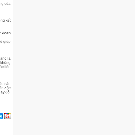
ùng của
ong kết
c đoạn
sẽ giúp
năng là
 không
ác liên
các sản
oàn độc
hay đổi