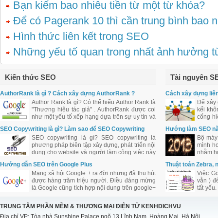
Bạn kiếm bao nhiêu tiền từ một từ khóa?
Để có Pagerank 10 thì cần trung bình bao n
Hình thức liên kết trong SEO
Những yếu tố quan trong nhất ảnh hưởng 
Kiến thức SEO
Tài nguyên S
AuthorRank là gì ? Cách xây dựng AuthorRank ?
Cách xây dựng liên
Author Rank là gì? Có thể hiểu Author Rank là
Để xây 
"Thương hiệu tác giả" . AuthorRank được coi
kếi khô
như một yếu tố xếp hạng dựa trên sự uy tín và
cống hi
ảnh hưởng của tác giả bài viết đối với cộng
web qua
SEO Copywriting là gì? Làm sao để SEO Copywriting
Hướng làm SEO n
đồng.
tốt?
SEO copywriting là gì? SEO copywriting là
Bộ máy 
phương pháp biên tập xây dựng, phát triển nội
mình hơ
dung cho website và người làm công việc này
nhằm hư
được coi là SEO Copywriter. Tuy nhiên việc
Hướng dẫn SEO trên Google Plus
Thuật toán Zebra, 
biên tập nội dung cho website cần khéo léo
Mạng xã hội Google + ra đời nhưng đã thu hút
Việc Go
trong việc bố trí từ khóa, mật độ từ khóa.
được hàng trăm triệu người. Điều đáng mừng
vằn ) đ
là Google cũng tích hợp nội dung trên google+
tất yếu
vào kết quả tìm kiếm. Là con cưng cửa Google
SES N
nên chắc chắn Google + sẽ được Google hỗ
Tribune
TRUNG TÂM PHẦN MỀM & THƯƠNG MẠI ĐIỆN TỬ KENHDICHVU
trợ đầy đủ và ưu ái đối với công việc làm SEO
định h
Địa chỉ VP: Tòa nhà Sunshine Palace ngõ 13 Lĩnh Nam, Hoàng Mai, Hà Nội
của bạn.