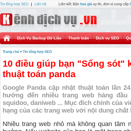
Tin tổng hợp SEO
|
Liên hệ
Liên kết: Bản
hoa giả
uy tín, đơn vị cung cấp
Dịch Vụ Backup Dữ Liệu
Thanh toán
Dịch vụ SEO
Qu
Trang chủ
>
Tin tổng hợp SEO
10 điều giúp bạn "Sống sót" 
thuật toán panda
Google Panda cập nhật thuật toán lần 24
hưởng đến nhiều trang web hàng đầu 
squidoo, daniweb ... Mục đích chính của vi
hạng của các trang web với nội dung chất
Nhiều trang web nhỏ mà không quan tâm n