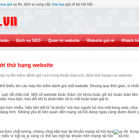
hoa giả
uy tín, đơn vị cung cấp
hoa lụa
giá rẻ tại Hà Nội
toán
Dịch vụ SEO
Quản trị website
Website giá rẻ
Khách h
với thứ hạng website
 cụ tìm kiếm đánh giá cao trong thuật toán xác định thứ hạng của website
 thể thiếu khi các máy tìm kiếm đánh giá một website. Nhưng qua thời gian, vì nhiề
.
ink out) rất chặt chẽ. Một số website khác thậm chí khóa hoặc gỡ bỏ hoàn toàn liên
ệc mua bán, trao đổi khi bị phát hiện sẽ bị mất hoàn toàn giá trị.
iản hơn nhiều. Nếu liên kết là “lá phiếu” mà mọi người bỏ cho một trang web, chia 
ễ dàng hơn. Những yếu tố liên quan đến mạng xã hội đang ngày càng được đánh g
dựa theo chất lượng, chúng cũng xếp loại tài khoản mạng xã hội dựa
 hiểu vì bất kỳ ai cũng có thể tạo một tài khoản trên mạng xã hội.