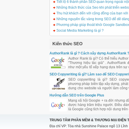
Tiết lộ 6 thành phần SEO quan trọng ngoài nộ
Những thách thức của Seo khi phát triển webs
Thu hút khách đến với cộng đồng của bạn với
Những nguyên tắc vàng trong SEO để dẽ dàng
Phương pháp giúp thoát khỏi Google Sandbo
Social Media Marketing là gì ?
Kiến thức SEO
AuthorRank là gì ? Cách xây dựng AuthorRank 
Author Rank là gì? Có thể hiểu Author
"Thương hiệu tác giả" . AuthorRank 
như một yếu tố xếp hạng dựa trên sự u
ảnh hưởng của tác giả bài viết đối 
SEO Copywriting là gì? Làm sao để SEO Copywri
đồng.
tốt?
SEO copywriting là gì? SEO copywr
phương pháp biên tập xây dựng, phát t
dung cho website và người làm công 
được coi là SEO Copywriter. Tuy nh
Hướng dẫn SEO trên Google Plus
biên tập nội dung cho website cần 
Mạng xã hội Google + ra đời nhưng đã
trong việc bố trí từ khóa, mật độ từ khó
được hàng trăm triệu người. Điều đ
là Google cũng tích hợp nội dung trên
vào kết quả tìm kiếm. Là con cưng cử
nên chắc chắn Google + sẽ được Go
TRUNG TÂM PHẦN MỀM & THƯƠNG MẠI ĐIỆN 
trợ đầy đủ và ưu ái đối với công việc
Địa chỉ VP: Tòa nhà Sunshine Palace ngõ 13 Lĩnh
của bạn.