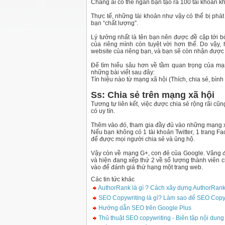
Chẳng ai có thể ngăn bạn tạo ra 100 tài khoản 
Thực tế, những tài khoản như vậy có thể bị phá
bạn “chất lượng”.
Lý tưởng nhất là tên bạn nên được đề cập tới bở
của riêng mình còn tuyệt vời hơn thế. Do vậy
website của riêng bạn, và bạn sẽ còn nhận được
Để tìm hiểu sâu hơn về tầm quan trọng của mạn
những bài viết sau đây:
Tín hiệu nào từ mạng xã hội (Thích, chia sẻ, bìn
Ss: Chia sẻ trên mạng xã hội
Tương tự liên kết, việc được chia sẻ rộng rãi c
có uy tín.
Thêm vào đó, tham gia đầy đủ vào những mạng xã
Nếu bạn không có 1 tài khoản Twitter, 1 trang 
để được mọi người chia sẻ và ủng hộ.
Vậy còn về mạng G+, con đẻ của Google. Vâng đâ
và hiện đang xếp thứ 2 về số lượng thành viên 
vào để đánh giá thứ hạng một trang web.
Các tin tức khác
AuthorRank là gì ? Cách xây dựng AuthorRank
SEO Copywriting là gì? Làm sao để SEO Copyw
Hướng dẫn SEO trên Google Plus
Thủ thuật SEO copywriting - Biên tập nội dun