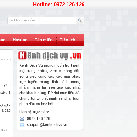
Hotline: 0972.126.126
àng
Hosting
Tên miền
Tiện ích
Kênh Dịch Vụ mong muốn trở thành
một trong những đơn vị hàng đầu
trong việc cung cấp các giải pháp
trực tuyến mang tính cách mạng
u lý do
nhằm mang lại hiệu quả cao nhất
cho khách hàng. Để đạt mục tiêu đó,
 kết để
chúng tôi tự biết mình sẽ phải luôn
phấn đấu và học hỏi.
sẻ trên
iá cao
Liên hệ trực tiếp:
0972.126.126
support@kenhdichvu.vn