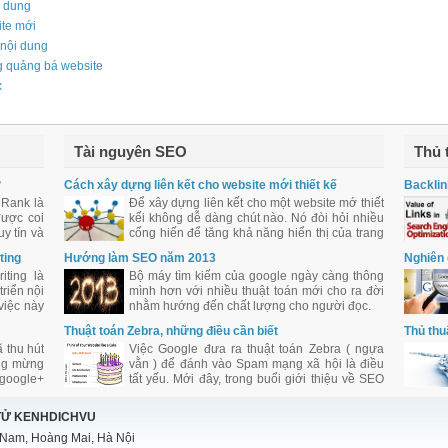
i dung
ite mới
 nội dung
 quảng bá website
x
Tài nguyên SEO
Thủ 
?
Cách xây dựng liên kết cho website mới thiết kế
Backlin
 Rank là
Để xây dựng liên kết cho một website mớ thiết
được coi
kếi không dễ dàng chút nào. Nó đòi hỏi nhiều
y tín và
cống hiến để tăng khả năng hiển thị của trang
với cộng
web qua các liên kết chất lượng.
ting
Hướng làm SEO năm 2013
Nghiên 
iting là
Bộ máy tìm kiếm của google ngày càng thông
riển nội
mình hơn với nhiều thuật toán mới cho ra đời
việc này
nhằm hướng đến chất lượng cho người đọc.
iên việc
Thuật toán Zebra, những điều cần biết
Thủ thu
khéo léo
 thu hút
Việc Google đưa ra thuật toán Zebra ( ngựa
a.
áng mừng
vằn ) để đánh vào Spam mạng xã hội là điều
 google+
tất yếu. Mới đây, trong buổi giới thiệu về SEO
a Google
SES New York, giám đốc SEO Chicago
ogle hỗ
Tribune đã có một bài phát biểu ấn tượng và
TỬ KENHDICHVU
 làm SEO
định hướng đúng đắn về SEO.
 Nam, Hoàng Mai, Hà Nội