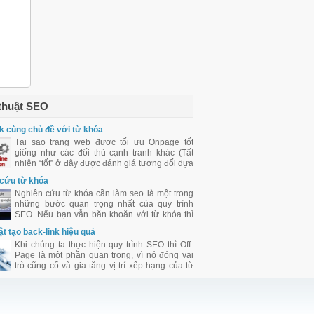
thuật SEO
k cùng chủ đề với từ khóa
Tại sao trang web được tối ưu Onpage tốt
giống như các đối thủ cạnh tranh khác (Tất
nhiên “tốt” ở đây được đánh giá tương đối dựa
trên những yếu tố mà Google đưa ra cho
cứu từ khóa
chúng ta tham khảo) mà vẫn xếp hạng sau họ
Nghiên cứu từ khóa cần làm seo là một trong
trên SERPs ?”
những bước quan trọng nhất của quy trình
SEO. Nếu bạn vẫn băn khoăn với từ khóa thì
vui lòng xem định nghĩa từ khóa là gì của
ật tạo back-link hiệu quả
chúng tôi.
Khi chúng ta thực hiện quy trình SEO thì Off-
Page là một phần quan trọng, vì nó đóng vai
trò cũng cố và gia tăng vị trí xếp hạng của từ
khóa trên SERPs. Đối với Seoers khi làm SEO,
việc xây dựng back-link làm sao cho đạt hiệu
quả và chất lượng luôn là một trong những mối
quan tâm hàng đầu.