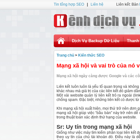
Tin tổng hợp SEO
|
Liên hệ
Liên kết: Bản
Dịch Vụ Backup Dữ Liệu
Thanh 
Trang chủ
>
Kiến thức SEO
Mạng xã hội và vai trò của nó 
Mạng xã hội ngày càng được Google và các công
Liên kết luôn luôn là yếu tố quan trọng và không
khác nhau mà giá trị của các liên kết đó giảm dần
Một vài website quản lý liên kết trỏ ra ngoài (l
chống spam. Đặc biệt, những liên kết có được từ vi
Khi mạng xã hội xuất hiện, mọi thứ trở nên đơn g
mạng xã hội giúp việc “bầu bán” này trở nên d
trong thuật toán xác định thứ hạng của website.
Sr: Uy tín trong mạng xã hội
Giống như việc máy tìm kiếm phân loại liên kết 
theo uy tín của chủ tài khoản đó. Điều này là dễ