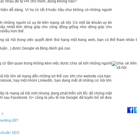
khác nhau để tự PR cho mình, đúng không nào?
t hiện dễ dàng. Vì họ có rất ít hoặc hầu như không có những người
i những người có uy tín trên mạng xã hội. Có một tài khoản uy tin
, hãy nhiệt tình đóng góp cho cộng đồng giống như đóng góp cho
 nhiều hơn thế.
g xã hội trong việc quyết định thứ hạng một trang web, bạn có thể tham khảo 
h luận...) được Google và Bing đánh giá cao
ũng có tầm quan trọng không kém việc được chia sẻ bởi những người
 hội lớn sẽ mang đến những lợi thế cực lớn cho website của bạn.
Facebook, hay một nhóm LinkedIn, bạn đang mất đi những cơ hội lớn
y là mạng xã hội mới nhưng đang phát triển với tốc độ chóng mặt
chỉ sau Facebook. G+ cũng là yếu tố mà Google đã tuyên bố sẽ đưa
 ?
riting tốt?
g chuẩn SEO